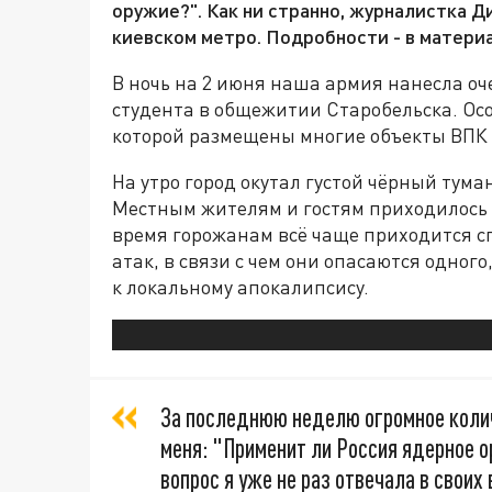
оружие?". Как ни странно, журналистка Д
киевском метро. Подробности - в матери
В ночь на 2 июня наша армия нанесла оч
студента в общежитии Старобельска. Осо
которой размещены многие объекты ВПК
На утро город окутал густой чёрный тума
Местным жителям и гостям приходилось 
время горожанам всё чаще приходится сп
атак, в связи с чем они опасаются одног
к локальному апокалипсису.
За последнюю неделю огромное коли
меня: "Применит ли Россия ядерное о
вопрос я уже не раз отвечала в своих 