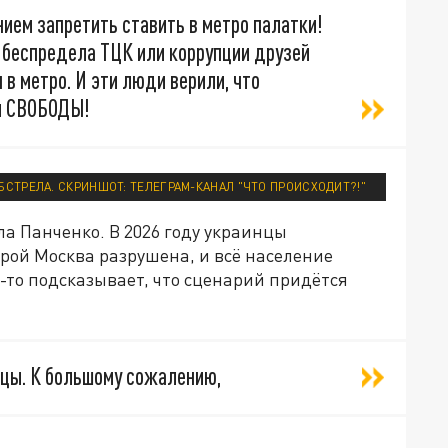
ием запретить ставить в метро палатки!
ив беспредела ТЦК или коррупции друзей
 в метро. И эти люди верили, что
ди СВОБОДЫ!
БСТРЕЛА. СКРИНШОТ: ТЕЛЕГРАМ-КАНАЛ "ЧТО ПРОИСХОДИТ?!"
а Панченко. В 2026 году украинцы
орой Москва разрушена, и всё население
-то подсказывает, что сценарий придётся
нцы. К большому сожалению,