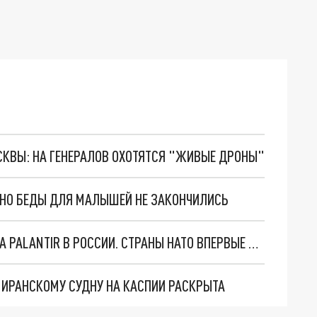
ОСКВЫ: НА ГЕНЕРАЛОВ ОХОТЯТСЯ "ЖИВЫЕ ДРОНЫ"
. НО БЕДЫ ДЛЯ МАЛЫШЕЙ НЕ ЗАКОНЧИЛИСЬ
"ОЧЕНЬ ПЛОХИЕ НОВОСТИ": БОЛЬШАЯ ОШИБКА PALANTIR В РОССИИ. СТРАНЫ НАТО ВПЕРВЫЕ ЗА СВО ОСТАНОВИЛИ ПОСТАВКИ ОРУЖИЯ. ВСУ ТЕРЯЮТ ПРИГРАНИЧЬЕ?
О ИРАНСКОМУ СУДНУ НА КАСПИИ РАСКРЫТА