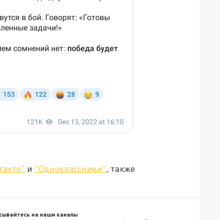
такте"
и
"Одноклассники"
, также
.
сывайтесь на наши каналы