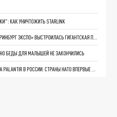
ТКИ": КАК УНИЧТОЖИТЬ STARLINK
В ПЕРВЫЙ ДЕНЬ «ИННОПРОМА» ВОЗЛЕ «ЕКАТЕРИНБУРГ ЭКСПО» ВЫСТРОИЛАСЬ ГИГАНТСКАЯ ПРОБКА
. НО БЕДЫ ДЛЯ МАЛЫШЕЙ НЕ ЗАКОНЧИЛИСЬ
"ОЧЕНЬ ПЛОХИЕ НОВОСТИ": БОЛЬШАЯ ОШИБКА PALANTIR В РОССИИ. СТРАНЫ НАТО ВПЕРВЫЕ ЗА СВО ОСТАНОВИЛИ ПОСТАВКИ ОРУЖИЯ. ВСУ ТЕРЯЮТ ПРИГРАНИЧЬЕ?