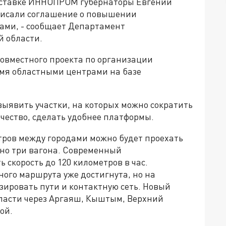
ыставке ИННОПРОМ губернаторы Евгений
писали соглашение о повышении
ами, - сообщает Департамент
 области.
совместного проекта по организации
мя областными центрами на базе
ыявить участки, на которых можно сократить
ичество, сделать удобнее платформы.
тров между городами можно будет проехать
ено три вагона. Современный
 скорость до 120 километров в час.
ного маршрута уже достигнута, но на
зировать пути и контактную сеть. Новый
бласти через Аргаяш, Кыштым, Верхний
ой.