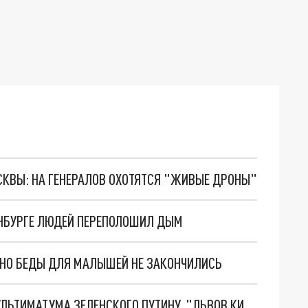
ОСКВЫ: НА ГЕНЕРАЛОВ ОХОТЯТСЯ "ЖИВЫЕ ДРОНЫ"
РИНБУРГЕ ЛЮДЕЙ ПЕРЕПОЛОШИЛ ДЫМ
. НО БЕДЫ ДЛЯ МАЛЫШЕЙ НЕ ЗАКОНЧИЛИСЬ
НОВОЕ МАСШТАБНЕЙШЕЕ НАСТУПЛЕНИЕ. ТРИ УЛЬТИМАТУМА ЗЕЛЕНСКОГО ПУТИНУ. "ЛЬВОВ КИМА" ПОСТАВЯТ НА ПВО? ГЛОБАЛЬНЫЙ ПРОРЫВ ПОД ЗАПОРОЖЬЕМ