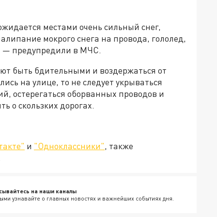
 ожидается местами очень сильный снег,
алипание мокрого снега на провода, гололед,
, — предупредили в МЧС.
ют быть бдительными и воздержаться от
лись на улице, то не следует укрываться
й, остерегаться оборванных проводов и
ть о скользких дорогах.
такте"
и
"Одноклассники"
, также
.
сывайтесь на наши каналы
ыми узнавайте о главных новостях и важнейших событиях дня.