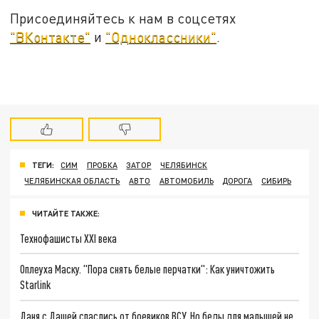
Присоединяйтесь к нам в соцсетях
"ВКонтакте"
и
"Одноклассники"
.
ТЕГИ:
СИМ
ПРОБКА
ЗАТОР
ЧЕЛЯБИНСК
ЧЕЛЯБИНСКАЯ ОБЛАСТЬ
АВТО
АВТОМОБИЛЬ
ДОРОГА
СИБИРЬ
ЧИТАЙТЕ ТАКЖЕ:
Технофашисты XXI века
Оплеуха Маску. "Пора снять белые перчатки": Как уничтожить
Starlink
Даня с Дашей спаслись от боевиков ВСУ. Но беды для малышей не