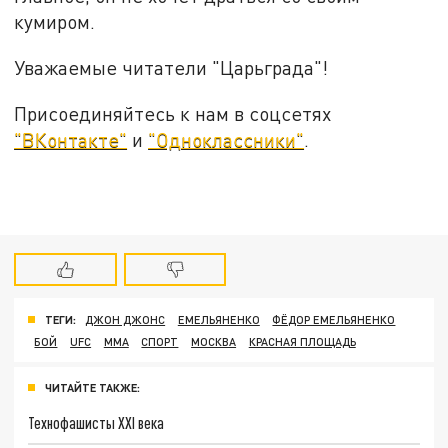
кумиром.
Уважаемые читатели "Царьграда"!
Присоединяйтесь к нам в соцсетях
"ВКонтакте"
и
"Одноклассники"
.
ТЕГИ:
ДЖОН ДЖОНС
ЕМЕЛЬЯНЕНКО
ФЁДОР ЕМЕЛЬЯНЕНКО
БОЙ
UFC
ММА
СПОРТ
МОСКВА
КРАСНАЯ ПЛОЩАДЬ
ЧИТАЙТЕ ТАКЖЕ:
Технофашисты XXI века