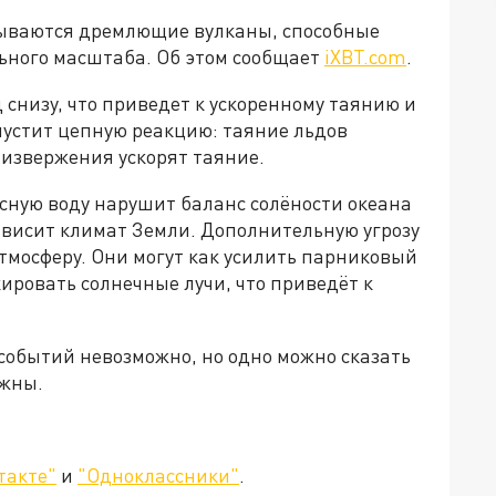
ываются дремлющие вулканы, способные
ьного масштаба. Об этом сообщает
iXBT.com
.
 снизу, что приведет к ускоренному таянию и
пустит цепную реакцию: таяние льдов
 извержения ускорят таяние.
сную воду нарушит баланс солёности океана
зависит климат Земли. Дополнительную угрозу
тмосферу. Они могут как усилить парниковый
кировать солнечные лучи, что приведёт к
событий невозможно, но одно можно сказать
ежны.
такте"
и
"Одноклассники"
.