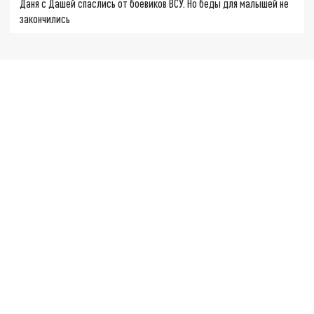
Даня с Дашей спаслись от боевиков ВСУ. Но беды для малышей не
закончились