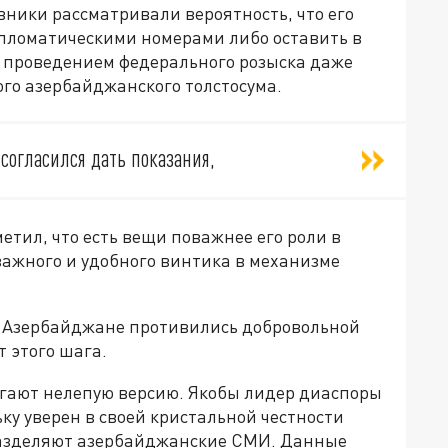
ники рассматривали вероятность, что его
ипломатическими номерами либо оставить в
с проведением федерального розыска даже
го азербайджанского толстосума.
согласился дать показания,
етил, что есть вещи поважнее его роли в
важного и удобного винтика в механизме
в Азербайджане противились добровольной
т этого шага.
гают нелепую версию. Якобы лидер диаспоры
ку уверен в своей кристальной честности
 разделяют азербайджанские СМИ. Данные