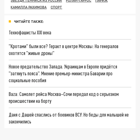
ЗВЕЗДА ТЕННИСА ИЗ РОССИИ
РОЛАН-ГАРРОС
ПАРИЖ
КАМИЛЛА РАХИМОВА
СПОРТ
ЧИТАЙТЕ ТАКЖЕ:
Технофашисты XXI века
"Кротами" были все? Теракт в центре Москвы: На генералов
охотятся "живые дроны"
Новое предательство Запада. Украинцам в Европе придётся
"затянуть пояса". Мнение премьер-министра Баварии про
социальные пособия
Baza: Самолет рейса Москва–Сочи передал код о серьезном
происшествии на борту
Даня с Дашей спаслись от боевиков ВСУ. Но беды для малышей не
закончились