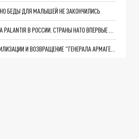
. НО БЕДЫ ДЛЯ МАЛЫШЕЙ НЕ ЗАКОНЧИЛИСЬ
"ОЧЕНЬ ПЛОХИЕ НОВОСТИ": БОЛЬШАЯ ОШИБКА PALANTIR В РОССИИ. СТРАНЫ НАТО ВПЕРВЫЕ ЗА СВО ОСТАНОВИЛИ ПОСТАВКИ ОРУЖИЯ. ВСУ ТЕРЯЮТ ПРИГРАНИЧЬЕ?
ТРИ ГЛАВНЫХ ИНСАЙДА ОБ СВО. ОТМЕНА МОБИЛИЗАЦИИ И ВОЗВРАЩЕНИЕ "ГЕНЕРАЛА АРМАГЕДДОНА"? ОТЛИЧНЫЕ НОВОСТИ, КОТОРЫЕ ЖДАЛИ ВСЕ