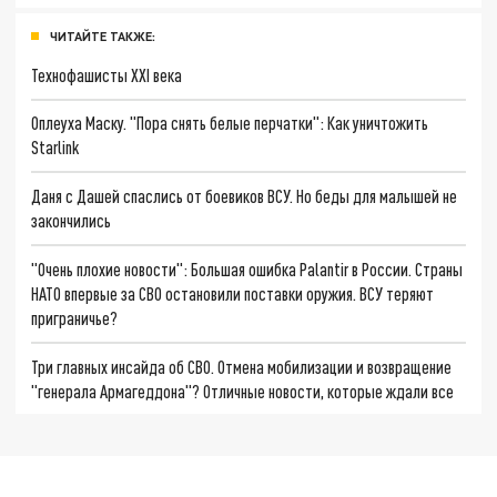
ЧИТАЙТЕ ТАКЖЕ:
Технофашисты XXI века
Оплеуха Маску. "Пора снять белые перчатки": Как уничтожить
Starlink
Даня с Дашей спаслись от боевиков ВСУ. Но беды для малышей не
закончились
"Очень плохие новости": Большая ошибка Palantir в России. Страны
НАТО впервые за СВО остановили поставки оружия. ВСУ теряют
приграничье?
Три главных инсайда об СВО. Отмена мобилизации и возвращение
"генерала Армагеддона"? Отличные новости, которые ждали все