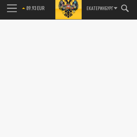
89.93 EUR
ЕКАТЕРИНБУРГ
115093, г. Москва, переулок Партийный,
д.1, к.57, стр.3, эт.1, пом.I, ком.45
Тел.:
+7 (495) 374-77-73
info@tsargrad.tv
Адрес для пресс-релизов
press@tsargrad.tv