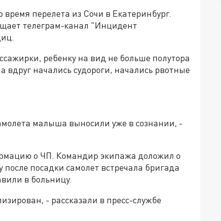
о время перелета из Сочи в Екатеринбург.
бщает телеграм-канал "Инцидент
диц.
ассажирки, ребенку на вид не больше полутора
ша вдруг начались судороги, начались рвотные
.
амолета малыша выносили уже в сознании, -
ормацию о ЧП. Командир экипажа доложил о
 после посадки самолет встречала бригада
вили в больницу.
изирован, - рассказали в пресс-службе