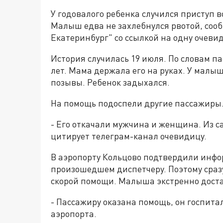
У годовалого ребенка случился приступ в
Малыш едва не захлебнулся рвотой, соо
Екатеринбург" со ссылкой на одну очеви
История случилась 19 июля. По словам п
лет. Мама держала его на руках. У малы
позывы. Ребенок задыхался.
На помощь подоспели другие пассажиры
- Его откачали мужчина и женщина. Из с
цитирует телеграм-канал очевидицу.
В аэропорту Кольцово подтвердили инф
произошедшем диспетчеру. Поэтому сразу
скорой помощи. Малыша экстренно доста
- Пассажиру оказана помощь, он госпитал
аэропорта.