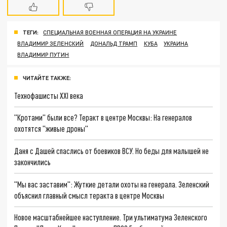
ТЕГИ:
СПЕЦИАЛЬНАЯ ВОЕННАЯ ОПЕРАЦИЯ НА УКРАИНЕ
ВЛАДИМИР ЗЕЛЕНСКИЙ
ДОНАЛЬД ТРАМП
КУБА
УКРАИНА
ВЛАДИМИР ПУТИН
ЧИТАЙТЕ ТАКЖЕ:
Технофашисты XXI века
"Кротами" были все? Теракт в центре Москвы: На генералов
охотятся "живые дроны"
Даня с Дашей спаслись от боевиков ВСУ. Но беды для малышей не
закончились
"Мы вас заставим": Жуткие детали охоты на генерала. Зеленский
объяснил главный смысл теракта в центре Москвы
Новое масштабнейшее наступление. Три ультиматума Зеленского