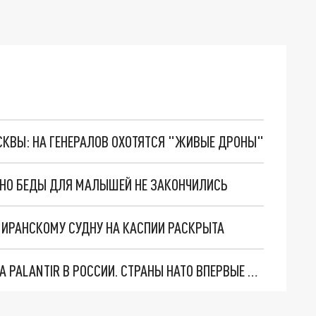
ОСКВЫ: НА ГЕНЕРАЛОВ ОХОТЯТСЯ "ЖИВЫЕ ДРОНЫ"
. НО БЕДЫ ДЛЯ МАЛЫШЕЙ НЕ ЗАКОНЧИЛИСЬ
О ИРАНСКОМУ СУДНУ НА КАСПИИ РАСКРЫТА
"ОЧЕНЬ ПЛОХИЕ НОВОСТИ": БОЛЬШАЯ ОШИБКА PALANTIR В РОССИИ. СТРАНЫ НАТО ВПЕРВЫЕ ЗА СВО ОСТАНОВИЛИ ПОСТАВКИ ОРУЖИЯ. ВСУ ТЕРЯЮТ ПРИГРАНИЧЬЕ?