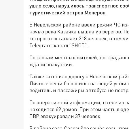
ушло село, нарушилось транспортное со
туристический остров Монерон.
В Невельском районе ввели режим ЧС из-
ночью река Казачка вышла из берегов. По
которого составляет 318 человек, в том ч
Telegram-канал "SHOT".
По словам местных жителей, пострадавш
ждали эвакуации.
Также затопило дорогу в Невельском рай
Личные вещи большинства людей ушли п
водитель и пассажиры автобуса не пост
По оперативной информации, в селе из-з
находится 69 домов. При этом часть люд
ПВР эвакуировали 37 человек.
В районе села Селезнёво сошёл сель, при