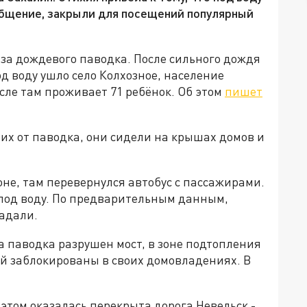
общение, закрыли для посещений популярный
за дождевого паводка. После сильного дождя
д воду ушло село Колхозное, население
исле там проживает 71 ребёнок. Об этом
пишет
их от паводка, они сидели на крышах домов и
оне, там перевернулся автобус с пассажирами.
од воду. По предварительным данным,
радали.
а паводка разрушен мост, в зоне подтопления
ей заблокированы в своих домовладениях. В
 этом оказалась перекрыта дорога Невельск -