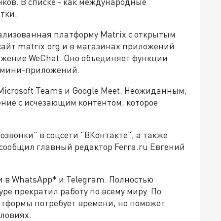
ков. В списке - как международные
тки.
ализованная платформу Matrix с открытым
сайт matrix.org и в магазинах приложений.
ожение WeChat. Оно объединяет функции
и мини-приложений.
icrosoft Teams и Google Meet. Неожиданным,
ение с исчезающим контентом, которое
звонки" в соцсети "ВКонтакте", а также
сообщил главный редактор Ferra.ru Евгений
и в WhatsApp* и Telegram. Полностью
kype прекратил работу по всему миру. По
атформы потребует времени, но поможет
словиях.