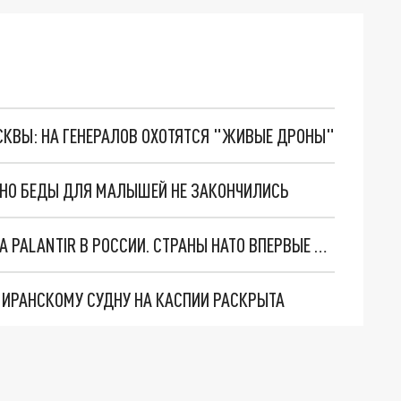
ОСКВЫ: НА ГЕНЕРАЛОВ ОХОТЯТСЯ "ЖИВЫЕ ДРОНЫ"
. НО БЕДЫ ДЛЯ МАЛЫШЕЙ НЕ ЗАКОНЧИЛИСЬ
"ОЧЕНЬ ПЛОХИЕ НОВОСТИ": БОЛЬШАЯ ОШИБКА PALANTIR В РОССИИ. СТРАНЫ НАТО ВПЕРВЫЕ ЗА СВО ОСТАНОВИЛИ ПОСТАВКИ ОРУЖИЯ. ВСУ ТЕРЯЮТ ПРИГРАНИЧЬЕ?
О ИРАНСКОМУ СУДНУ НА КАСПИИ РАСКРЫТА