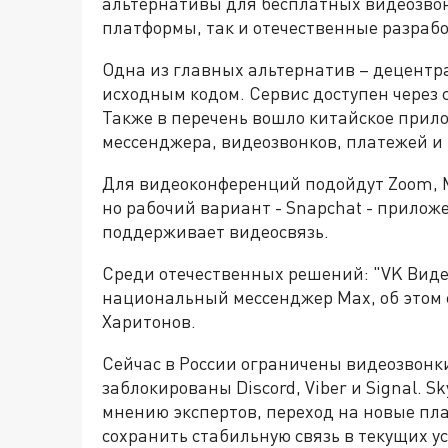
альтернативы для бесплатных видеозвон
платформы, так и отечественные разрабо
Одна из главных альтернатив – децентр
исходным кодом. Сервис доступен через 
Также в перечень вошло китайское прил
мессенджера, видеозвонков, платежей 
Для видеоконференций подойдут Zoom, M
но рабочий вариант - Snapchat - прилож
поддерживает видеосвязь.
Среди отечественных решений: "VK Видео
национальный мессенджер Max, об этом 
Харитонов.
Сейчас в России ограничены видеозвонк
заблокированы Discord, Viber и Signal. S
мнению экспертов, переход на новые пл
сохранить стабильную связь в текущих у