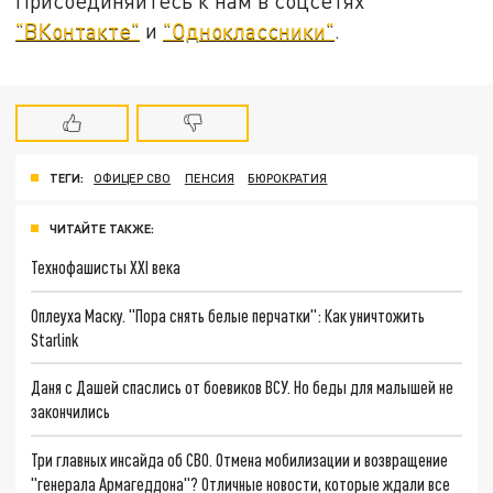
Присоединяйтесь к нам в соцсетях
"ВКонтакте"
и
"Одноклассники"
.
ТЕГИ:
ОФИЦЕР СВО
ПЕНСИЯ
БЮРОКРАТИЯ
ЧИТАЙТЕ ТАКЖЕ:
Технофашисты XXI века
Оплеуха Маску. "Пора снять белые перчатки": Как уничтожить
Starlink
Даня с Дашей спаслись от боевиков ВСУ. Но беды для малышей не
закончились
Три главных инсайда об СВО. Отмена мобилизации и возвращение
"генерала Армагеддона"? Отличные новости, которые ждали все