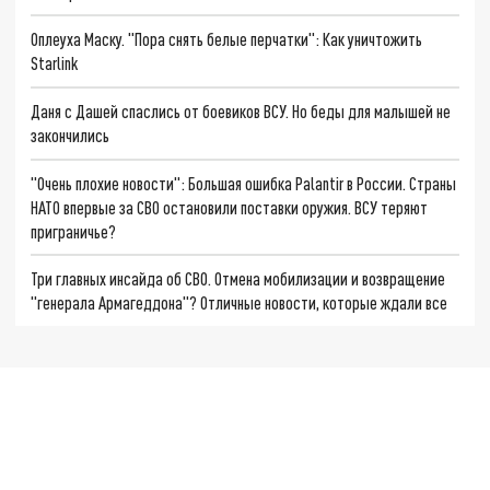
Оплеуха Маску. "Пора снять белые перчатки": Как уничтожить
Starlink
Даня с Дашей спаслись от боевиков ВСУ. Но беды для малышей не
закончились
"Очень плохие новости": Большая ошибка Palantir в России. Страны
НАТО впервые за СВО остановили поставки оружия. ВСУ теряют
приграничье?
Три главных инсайда об СВО. Отмена мобилизации и возвращение
"генерала Армагеддона"? Отличные новости, которые ждали все