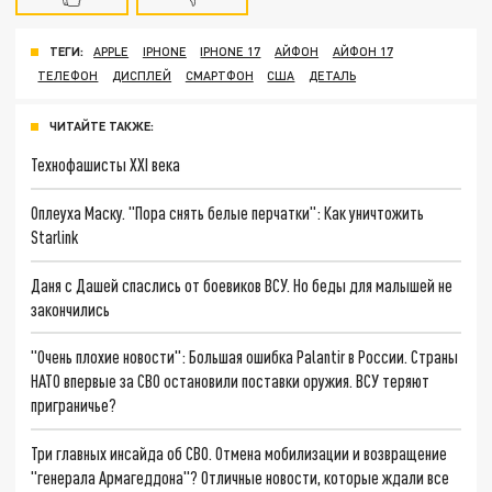
ТЕГИ:
APPLE
IPHONE
IPHONE 17
АЙФОН
АЙФОН 17
ТЕЛЕФОН
ДИСПЛЕЙ
СМАРТФОН
США
ДЕТАЛЬ
ЧИТАЙТЕ ТАКЖЕ:
Технофашисты XXI века
Оплеуха Маску. "Пора снять белые перчатки": Как уничтожить
Starlink
Даня с Дашей спаслись от боевиков ВСУ. Но беды для малышей не
закончились
"Очень плохие новости": Большая ошибка Palantir в России. Страны
НАТО впервые за СВО остановили поставки оружия. ВСУ теряют
приграничье?
Три главных инсайда об СВО. Отмена мобилизации и возвращение
"генерала Армагеддона"? Отличные новости, которые ждали все