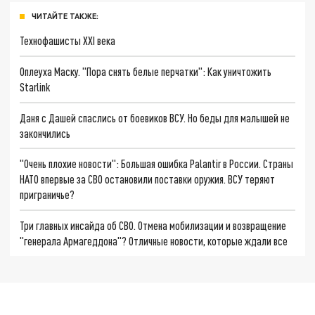
ЧИТАЙТЕ ТАКЖЕ:
Технофашисты XXI века
Оплеуха Маску. "Пора снять белые перчатки": Как уничтожить
Starlink
Даня с Дашей спаслись от боевиков ВСУ. Но беды для малышей не
закончились
"Очень плохие новости": Большая ошибка Palantir в России. Страны
НАТО впервые за СВО остановили поставки оружия. ВСУ теряют
приграничье?
Три главных инсайда об СВО. Отмена мобилизации и возвращение
"генерала Армагеддона"? Отличные новости, которые ждали все