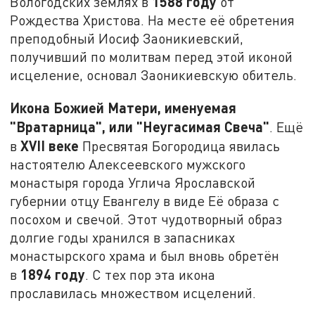
1588 году
Вологодских землях в
от
Рождества Христова. На месте её обретения
преподобный Иосиф Заоникиевский,
получивший по молитвам перед этой иконой
исцеление, основал Заоникиевскую обитель.
Икона Божией Матери, именуемая
"Вратарница", или "Неугасимая Свеча"
. Ещё
XVII
веке
в
Пресвятая Богородица явилась
настоятелю Алексеевского мужского
монастыря города Углича Ярославской
губернии отцу Евангелу в виде Её образа с
посохом и свечой. Этот чудотворный образ
долгие годы хранился в запасниках
монастырского храма и был вновь обретён
1894 году
в
. С тех пор эта икона
прославилась множеством исцелений.