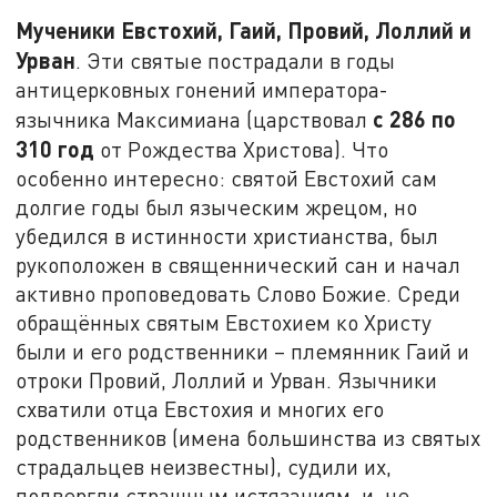
Мученики Евстохий, Гаий, Провий, Лоллий и
Урван
. Эти святые пострадали в годы
антицерковных гонений императора-
с
286 по
язычника Максимиана (царствовал
310 год
от Рождества Христова). Что
особенно интересно: святой Евстохий сам
долгие годы был языческим жрецом, но
убедился в истинности христианства, был
рукоположен в священнический сан и начал
активно проповедовать Слово Божие. Среди
обращённых святым Евстохием ко Христу
были и его родственники – племянник Гаий и
отроки Провий, Лоллий и Урван. Язычники
схватили отца Евстохия и многих его
родственников (имена большинства из святых
страдальцев неизвестны), судили их,
подвергли страшным истязаниям, и, не