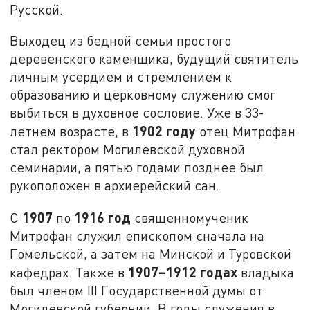
Русской.
Выходец из бедной семьи простого
деревенского каменщика, будущий святитель
личным усердием и стремлением к
образованию и церковному служению смог
выбиться в духовное сословие. Уже в 33-
1902 году
летнем возрасте, в
отец Митрофан
стал ректором Могилёвской духовной
семинарии, а пятью годами позднее был
рукоположен в архиерейский сан.
1907
1916 год
С
по
священномученик
Митрофан служил епископом сначала на
Гомельской, а затем на Минской и Туровской
1907–1912 годах
кафедрах. Также в
владыка
был членом III Государственной думы от
Могилёвской губернии. В годы служения в