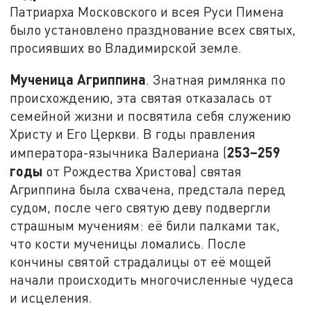
Патриарха Московского и всея Руси Пимена
было установлено празднование всех святых,
просиявших во Владимирской земле.
Мученица Агриппина
. Знатная римлянка по
происхождению, эта святая отказалась от
семейной жизни и посвятила себя служению
Христу и Его Церкви. В годы правления
253–259
императора-язычника Валериана (
годы
от Рождества Христова) святая
Агриппина была схвачена, предстала перед
судом, после чего святую деву подвергли
страшным мучениям: её били палками так,
что кости мученицы ломались. После
кончины святой страдалицы от её мощей
начали происходить многочисленные чудеса
и исцеления.