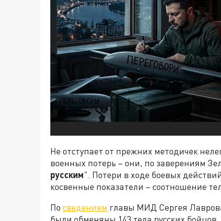
Не отступает от прежних методичек нел
военных потерь – они, по заверениям Зе
русским
". Потери в ходе боевых действий
косвенные показатели – соотношение те
По
сведениям
главы МИД Сергея Лаврова,
были обменяны 143 тела русских бойцов. 