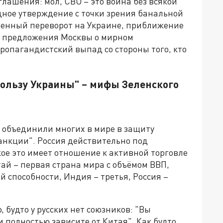
глашения: мол, СВО – это война без всякой
дное утверждение с точки зрения банальной
венный переворот на Украине, приближение
е предложения Москвы о мирном
ропагандистский выпад со стороны того, кто
в пользу Украины" – мифы Зеленского
ы объединили многих в мире в защиту
анкции". Россия действительно под
ое это имеет отношение к активной торговле
тай – первая страна мира с объёмом ВВП,
й способности, Индия – третья, Россия –
будто у русских нет союзников: "Вы
полностью зависите от Китая". Как будто