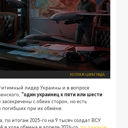
КОЛЛАЖ ЦАРЬГРАДА
егитимный лидер Украины и в вопросе
ленского,
"один украинец к пяти или шести
 засекречены с обеих сторон, но есть
л погибших при их обмене.
 по итогам 2025-го на 9 тысяч солдат ВСУ
А в ходе обмена в апреле 2026-го,
по данным