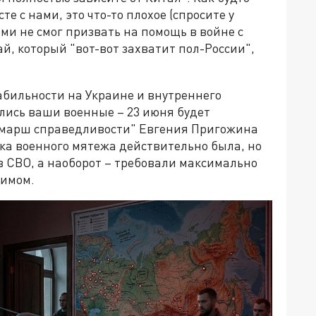
е с нами, это что-то плохое (спросите у
ми не смог призвать на помощь в войне с
й, который "вот-вот захватит пол-России",
абильности на Украине и внутреннего
ались ваши военные – 23 июня будет
 "марш справедливости" Евгения Пригожина
ытка военного мятежа действительно была, но
в СВО, а наоборот – требовали максимально
жимом.