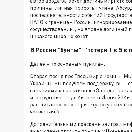
автор вроде бы хочет достичь мирного со
причины, личная прихоть Путина. Абсур
последовательности событий (государст
НАТО к границам России, игнорировани
сосуществовании), но вполне логичный п
никакого мира не хочет.
В России "бунты", "потери 1 к 5 
Далее – по основным пунктам.
Старая песня про "весь мир с нами": "М
Украины, мы получаем поддержку, вы – с
санкциями коллективного Запада, но как
и сотрудничеству с Китаем и Индией (Ки
рассчитанного по паритету покупательно
четвёртая)?
Дополнительными красками заиграл миф, 
вынуждены просить помощи у Пхеньяна и 