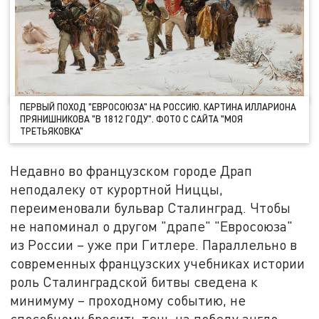
ПЕРВЫЙ ПОХОД "ЕВРОСОЮЗА" НА РОССИЮ. КАРТИНА ИЛЛАРИОНА
ПРЯНИШНИКОВА "В 1812 ГОДУ". ФОТО С САЙТА "МОЯ
ТРЕТЬЯКОВКА"
Недавно во французском городе Драп
неподалеку от курортной Ниццы,
переименовали бульвар Сталинград. Чтобы
не напоминал о другом "драпе" "Евросоюза"
из России – уже при Гитлере. Параллельно в
современных французских учебниках истории
роль Сталинградской битвы сведена к
минимуму – проходному событию, не
способному бросить тень на победу англо-