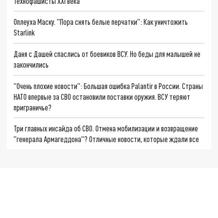
Технофашисты XXI века
Оплеуха Маску. "Пора снять белые перчатки": Как уничтожить
Starlink
Даня с Дашей спаслись от боевиков ВСУ. Но беды для малышей не
закончились
"Очень плохие новости": Большая ошибка Palantir в России. Страны
НАТО впервые за СВО остановили поставки оружия. ВСУ теряют
приграничье?
Три главных инсайда об СВО. Отмена мобилизации и возвращение
"генерала Армагеддона"? Отличные новости, которые ждали все