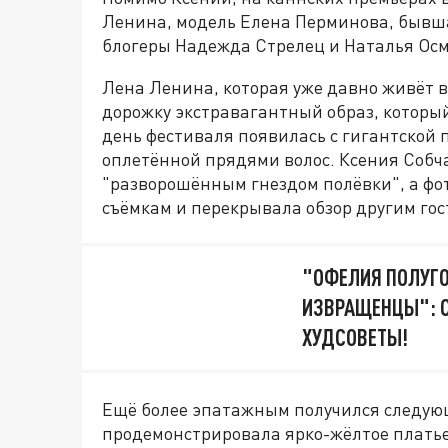
Ленина, модель Елена Перминова, бывша
блогеры Надежда Стрелец и Наталья Ос
Лена Ленина, которая уже давно живёт 
дорожку экстравагантный образ, которы
день фестиваля появилась с гигантской 
оплетённой прядями волос. Ксения Собча
"разворошённым гнездом полёвки", а фо
съёмкам и перекрывала обзор другим гос
"ОФЕЛИЯ ПОЛУГОЛ
ИЗВРАЩЕНЦЫ": С
ХУДСОВЕТЫ!
Ещё более эпатажным получился следующ
продемонстрировала ярко-жёлтое платье