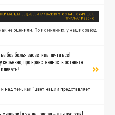
НЕЙ БРЕНДЫ. ВЕДЬ ВСЕМ ТАК ВАЖНО ЭТО ЗНАТЬ! СКРИНШОТ:
ТГ-КАНАЛ KSBCHK
ак не оценили. По их мнению, у наших звёзд
ье без белья засветила почти всё!
у серьёзно, про нравственность оставьте
 плевать!
 и над тем, как "цвет нации представляет
 мировой (я уж не говорю – для русской)