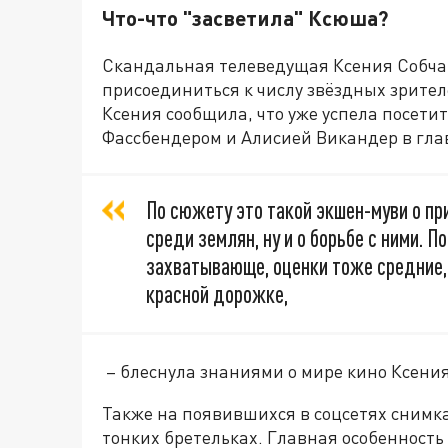
Что-что "засветила" Ксюша?
Скандальная телеведущая Ксения Собчак
присоединиться к числу звёздных зрител
Ксения сообщила, что уже успела посети
Фассбендером и Алисией Викандер в гла
По сюжету это такой экшен-муви о п
среди землян, ну и о борьбе с ними. П
захватывающе, оценки тоже средние, 
красной дорожке,
– блеснула знаниями о мире кино Ксения
Также на появившихся в соцсетях снимка
тонких бретельках. Главная особенность 