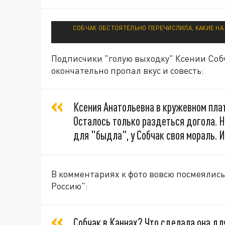
СОБЧАК ОБСТОЯТЕЛЬНО ПЕРЕЧИСЛИЛА, КАКИЕ НА 
Подписчики "голую выходку" Ксении Собч
окончательно пропал вкус и совесть:
Ксения Анатольевна в кружевном плат
Осталось только раздеться догола. Н
для "быдла", у Собчак своя мораль. И
В комментариях к фото вовсю посмеялись
Россию":
Собчак в Каннах? Что сделала она для