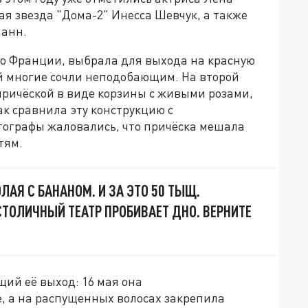
я звезда "Дома-2" Инесса Шевчук, а также
манн.
во Франции, выбрала для выхода на красную
й многие сочли неподобающим. На второй
причёской в виде корзины с живыми розами,
к сравнила эту конструкцию с
тографы жаловались, что причёска мешала
тям.
АЯ С БАНАНОМ. И ЗА ЭТО 50 ТЫЩ.
ТОЛИЧНЫЙ ТЕАТР ПРОБИВАЕТ ДНО. ВЕРНИТЕ
ий её выход: 16 мая она
, а на распущенных волосах закрепила