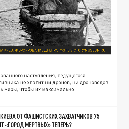
А ЗА КИЕВ. ФОРСИРОВАНИЕ ДНЕПРА. ФОТО VICTORYMUSEUM.RU
ованного наступления, ведущегося
тивника не хватит ни дронов, ни дроноводов.
ь меры, чтобы их максимально
КИЕВА ОТ ФАШИСТСКИХ ЗАХВАТЧИКОВ 75
ИТ «ГОРОД МЕРТВЫХ» ТЕПЕРЬ?