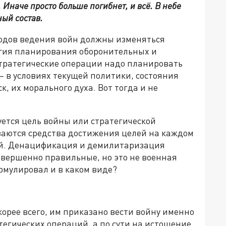
. Иначе просто больше погибнет, и всё. В небе
ный состав.
тодов ведения войн должны изменяться
тегия планирования оборонительных и
стратегические операции надо планировать
– в условиях текущей политики, состояния
, их морального духа. Вот тогда и не
ется цель войны или стратегической
ываются средства достижения целей на каждом
ий. Денацификация и демилитаризация
овершенно правильные, но это не военная
ормулировал и в каком виде?
Скорее всего, им приказано вести войну именно
атегических операций, а по сути на истощение.