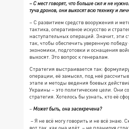
– С мест говорят, что больше сил и не нужно
туча дронов, они выкосят всю технику и лич
– С развитием средств вооружения и ме
тактика, оперативное искусство и стра
наступательных операций. Значит, эти 
так, чтобы обеспечить уверенную победу 
экономики, подготовки и оснащения войск
выкосят. Это вопрос к генералам.
Стратегия выстраивается так: формулиру
операции, её замысел, под неё рассчит
этапе и методы ведения боевых действ
Украины – это политические цели. Они с
стратегия. Хотелось бы узнать, кто её сф
–
Может быть, она засекречена?
– Я не всё могу говорить и не всё знаю. 
вот так, как она идёт, – не планируя стр