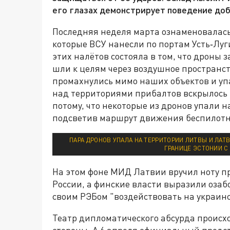
его глазах демонстрирует поведение до
Последняя неделя марта ознаменовалас
которые ВСУ нанесли по портам Усть‑Луг
этих налётов состояла в том, что дроны
шли к целям через воздушное пространс
промахнулись мимо наших объектов и у
над территориями прибалтов вскрылось 
потому, что некоторые из дронов упали н
подсветив маршрут движения беспилотн
ПАРА ДРОНОВ УПАЛА НА ТЕРРИТОРИИ ЛИТВЫ И ЛАТВ
ГРАНИЦЕ ЭСТОНИИ С
На этом фоне МИД Латвии вручил ноту пр
России, а финские власти выразили озабоч
своим РЭБом "воздействовать на украин
Театр дипломатического абсурда происх
стороны. А 6 апреля официальный пред