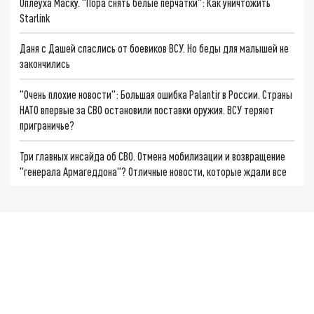
Оплеуха Маску. "Пора снять белые перчатки": Как уничтожить
Starlink
Даня с Дашей спаслись от боевиков ВСУ. Но беды для малышей не
закончились
"Очень плохие новости": Большая ошибка Palantir в России. Страны
НАТО впервые за СВО остановили поставки оружия. ВСУ теряют
приграничье?
Три главных инсайда об СВО. Отмена мобилизации и возвращение
"генерала Армагеддона"? Отличные новости, которые ждали все