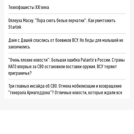
Технофашисты XXI века
Оплеуха Маску. "Пора снять белые перчатки": Как уничтожить
Starlink
Даня с Дашей спаслись от боевиков ВСУ. Но беды для малышей не
закончились
"Очень плохие новости": Большая ошибка Palantir в России. Страны
НАТО впервые за СВО остановили поставки оружия. ВСУ теряют
приграничье?
Три главных инсайда об СВО. Отмена мобилизации и возвращение
"генерала Армагеддона"? Отличные новости, которые ждали все