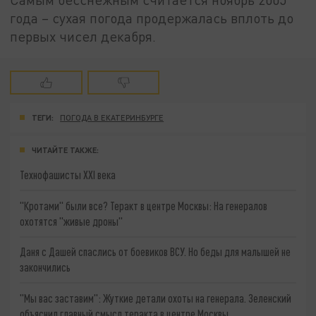
года – сухая погода продержалась вплоть до
первых чисел декабря.
ТЕГИ:
ПОГОДА В ЕКАТЕРИНБУРГЕ
ЧИТАЙТЕ ТАКЖЕ:
Технофашисты XXI века
"Кротами" были все? Теракт в центре Москвы: На генералов
охотятся "живые дроны"
Даня с Дашей спаслись от боевиков ВСУ. Но беды для малышей не
закончились
"Мы вас заставим": Жуткие детали охоты на генерала. Зеленский
объяснил главный смысл теракта в центре Москвы