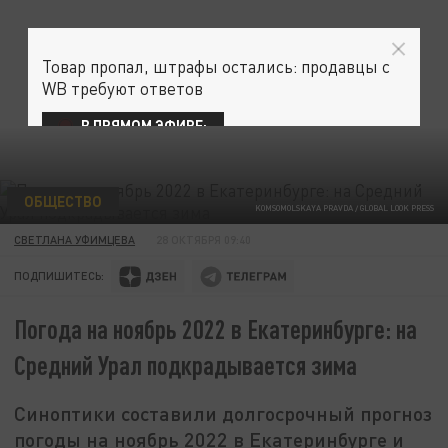
Товар пропал, штрафы остались: продавцы с
WB требуют ответов
В ПРЯМОМ ЭФИРЕ:
ОБЩЕСТВО
KOMSOMOLSKAYA PRAVDA / GLOBAL LOOK PRESS
СВЕТЛАНА УФИМЦЕВА
28 ОКТЯБРЯ 09:40
ПОДПИШИТЕСЬ:
Погода на ноябрь 2022 в Екатеринбурге: на
Средний Урал подкрадывается зима
Синоптики составили долгосрочный прогноз
погоды на ноябрь 2022 в Екатеринбурге и