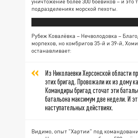
уничтожение более 300 боевиков – и это 
подразделениях морской пехоты.
Рубеж Ковалёвка – Нечволодовка – Благо
морпехов, но комбригов 35-й и 39-й, Хом
останавливает:
Из Николаевки Херсонской области пр
этих бригад. Провожали их из дому ка
Командиры бригад сточат эти баталь
батальона максимум две недели. И эт
наступательных действиях.
Видимо, опыт "Хартии" под командовани