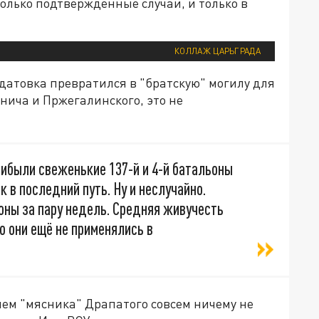
только подтверждённые случаи, и только в
КОЛЛАЖ ЦАРЬГРАДА
датовка превратился в "братскую" могилу для
инича и Пржегалинского, это не
ибыли свеженькие 137-й и 4-й батальоны
к в последний путь. Ну и неслучайно.
оны за пару недель. Средняя живучесть
о они ещё не применялись в
ем "мясника" Драпатого совсем ничему не