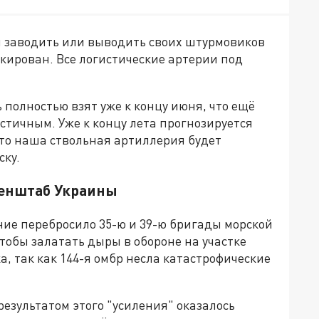
ы заводить или выводить своих штурмовиков
кирован. Все логистические артерии под
 полностью взят уже к концу июня, что ещё
тичным. Уже к концу лета прогнозируется
 что наша ствольная артиллерия будет
ску.
 Генштаб Украины
ние перебросило 35-ю и 39-ю бригады морской
тобы залатать дыры в обороне на участке
, так как 144-я омбр несла катастрофические
результатом этого "усиления" оказалось