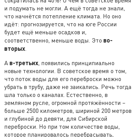
сократилась на 40%! О чём в советское время
и подумать не могли. А ещё тогда не знали,
что начнётся потепление климата. Но оно
идёт: прогнозируется, что на юге России
будет ещё меньше осадков и,
во-
соответственно, меньше воды. Это
вторых
.
в-третьих
А
, появились принципиально
новые технологии. В советское время о том,
что поток воды для его переброски можно
убрать в трубу, даже не заикались. Речь тогда
шла только о каналах. Естественно, в
земляном русле, огромной протяжённости –
больше 2500 километров, шириной 200 метров
и глубиной до девяти, для Сибирской
переброски. Но при том количестве воды,
которое планировалось перебрасывать,