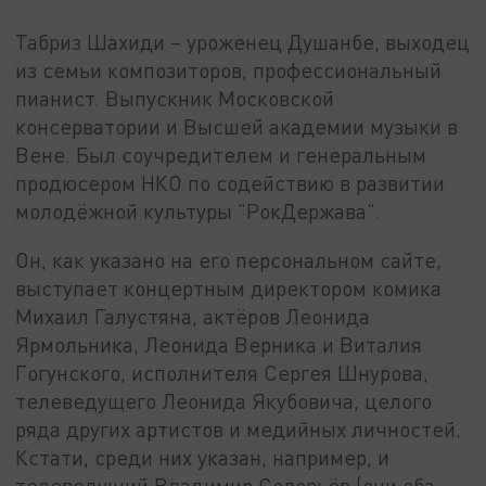
Табриз Шахиди – уроженец Душанбе, выходец
из семьи композиторов, профессиональный
пианист. Выпускник Московской
консерватории и Высшей академии музыки в
Вене. Был соучредителем и генеральным
продюсером НКО по содействию в развитии
молодёжной культуры "РокДержава".
Он, как указано на его персональном сайте,
выступает концертным директором комика
Михаил Галустяна, актёров Леонида
Ярмольника, Леонида Верника и Виталия
Гогунского, исполнителя Сергея Шнурова,
телеведущего Леонида Якубовича, целого
ряда других артистов и медийных личностей.
Кстати, среди них указан, например, и
телеведущий Владимир Соловьёв (они оба