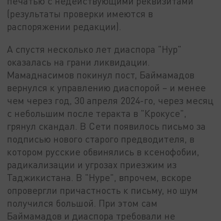
печатью с недействующими реквизитами
(результаты проверки имеются в
распоряжении редакции).
А спустя несколько лет диаспора "Нур"
оказалась на грани ликвидации.
Мамаднасимов покинул пост, Баймамадов
вернулся к управлению диаспорой – и менее
чем через год, 30 апреля 2024-го, через месяц
с небольшим после теракта в "Крокусе",
грянул скандал. В Сети появилось письмо за
подписью нового старого предводителя, в
котором русские обвинялись в ксенофобии,
радикализации и угрозах приезжим из
Таджикистана. В "Нуре", впрочем, вскоре
опровергли причастность к письму, но шум
получился большой. При этом сам
Баймамадов и диаспора требовали не