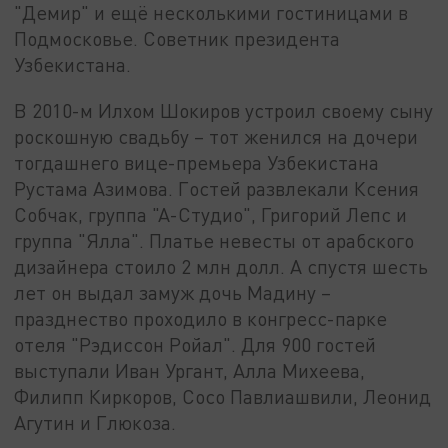
"Демир" и ещё несколькими гостиницами в
Подмосковье. Советник президента
Узбекистана.
В 2010-м Илхом Шокиров устроил своему сыну
роскошную свадьбу – тот женился на дочери
тогдашнего вице-премьера Узбекистана
Рустама Азимова. Гостей развлекали Ксения
Собчак, группа "А-Студио", Григорий Лепс и
группа "Ялла". Платье невесты от арабского
дизайнера стоило 2 млн долл. А спустя шесть
лет он выдал замуж дочь Мадину –
празднество проходило в конгресс-парке
отеля "Рэдиссон Ройал". Для 900 гостей
выступали Иван Ургант, Алла Михеева,
Филипп Киркоров, Сосо Павлиашвили, Леонид
Агутин и Глюкоза.