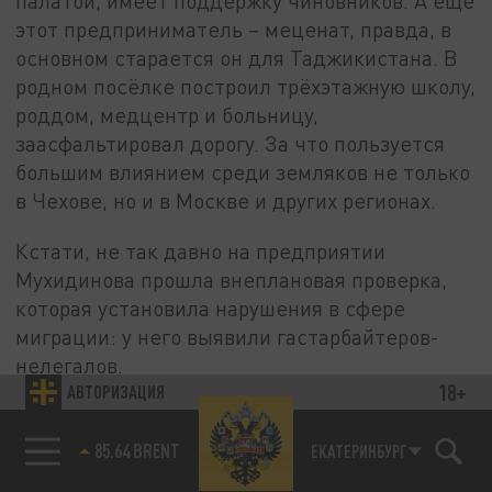
палатой, имеет поддержку чиновников. А ещё
этот предприниматель – меценат, правда, в
основном старается он для Таджикистана. В
родном посёлке построил трёхэтажную школу,
роддом, медцентр и больницу,
заасфальтировал дорогу. За что пользуется
большим влиянием среди земляков не только
в Чехове, но и в Москве и других регионах.
Кстати, не так давно на предприятии
Мухидинова прошла внеплановая проверка,
которая установила нарушения в сфере
миграции: у него выявили гастарбайтеров-
нелегалов.
18+
АВТОРИЗАЦИЯ
Степень влияния
высокая. Мухидинов имеет
связи и контакты не только на региональном
85.64 BRENT
ЕКАТЕРИНБУРГ
уровне в России (получает крайне важные