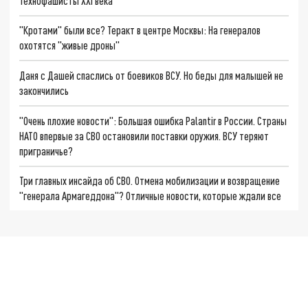
Технофашисты XXI века
"Кротами" были все? Теракт в центре Москвы: На генералов
охотятся "живые дроны"
Даня с Дашей спаслись от боевиков ВСУ. Но беды для малышей не
закончились
"Очень плохие новости": Большая ошибка Palantir в России. Страны
НАТО впервые за СВО остановили поставки оружия. ВСУ теряют
приграничье?
Три главных инсайда об СВО. Отмена мобилизации и возвращение
"генерала Армагеддона"? Отличные новости, которые ждали все