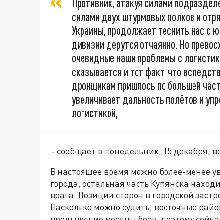
Противник, атакуя силами подразделе
силами двух штурмовых полков и отр
Украины, продолжает теснить нас с ю
дивизии дерутся отчаянно. Но превос
очевидные наши проблемы с логистик
сказывается и тот факт, что вследст
дронщикам пришлось по большей части
увеличивает дальность полётов и упр
логистикой,
– сообщает в понедельник, 15 декабря, 
В настоящее время можно более-менее у
города, остальная часть Купянска находи
врага. Позиции сторон в городской заст
Насколько можно судить, восточные райо
предыдущие месяцы боёв, поэтому сейч