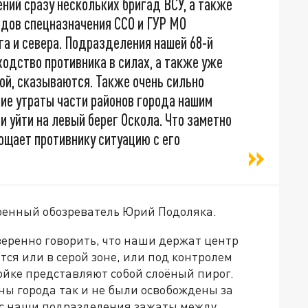
ний сразу нескольких бригад ВСУ, а также
ядов спецназначения ССО и ГУР МО
га и севера. Подразделения нашей 68-й
ходство противника в силах, а также уже
ой, сказываются. Также очень сильно
вие утраты части районов города нашим
 уйти на левый берег Оскола. Что заметно
ощает противнику ситуацию с его
военный обозреватель Юрий Подоляка.
веренно говорить, что наши держат центр
тся или в серой зоне, или под контролем
ройке представляют собой слоёный пирог.
ны города так и не были освобождены за
ас наши подразделения зажаты между