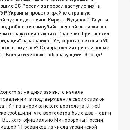
ующих ВС России за провал наступления" и
 ГУР Украины провело крайне странную
ой руководил лично Кирилл Буданов*. Спустя
 подробности самоубийственной вылазки, на
нительную пиар-акцию. Спасение британских
видация" начальника ГУР, спрятавшегося в 90
тно к этому часу? С направления пришли новые
т. Боевики умоляют об эвакуации: "Это ад!
conomist на днях заявил о начале
правлении, в подтверждение своих слов он
а ГУР из американского вертолёта UH-60
зже сообщили, что вертолётов было два – один
 ПВО, хотя официально Минобороны России
ившей 11 боевиков из числа украинской