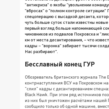
"антикриза" о якобы "увольнении команд
"вбросах" о "полном контроле ситуации"
спецоперацию с высадкой десанта, котор
чуть больше суток стали известны новые
первый взгляд больше напоминающей сом
чиновников из подвалов Покровска и "лик
км от места десантирования, – что извес
кадры – "воронка" забирает тысячи солда
Нас разбирают".
Бесславный конец ГУР
Обозреватель британского журнала The E
контрнаступления ВСУ на Покровском на
"слил" кадры с десантированием спецназ
Black Hawk. При этом ряд источников по
из них был уничтожен расчётами нашей
сообщило только об одной машине, вмест