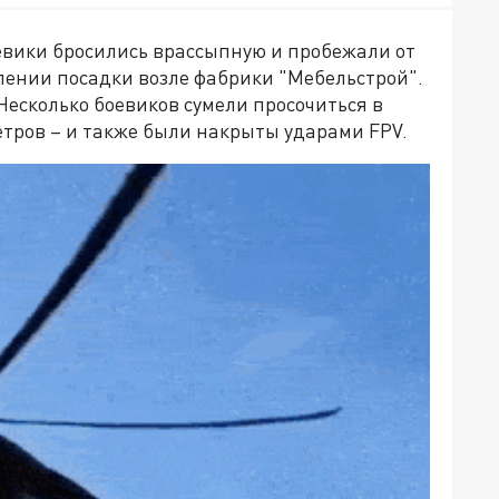
евики бросились врассыпную и пробежали от
лении посадки возле фабрики "Мебельстрой".
есколько боевиков сумели просочиться в
етров – и также были накрыты ударами FPV.