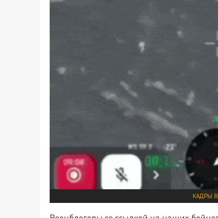
КАДРЫ В
Военблогеры со ссылкой на наших бойцов