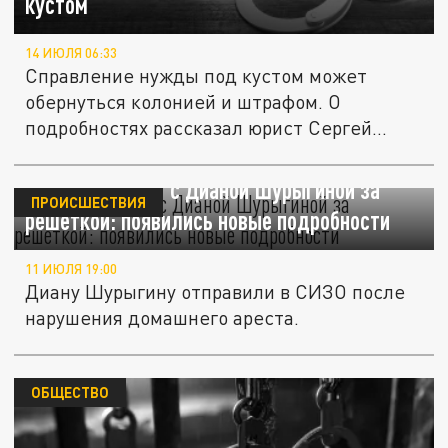
кустом
14 ИЮЛЯ 06:33
Справление нужды под кустом может
обернуться колонией и штрафом. О
подробностях рассказал юрист Сергей
Багян.
Что происходит с Дианой Шурыгиной за
ПРОИСШЕСТВИЯ
решеткой: появились новые подробности
11 ИЮЛЯ 19:00
Диану Шурыгину отправили в СИЗО после
нарушения домашнего ареста.
ОБЩЕСТВО