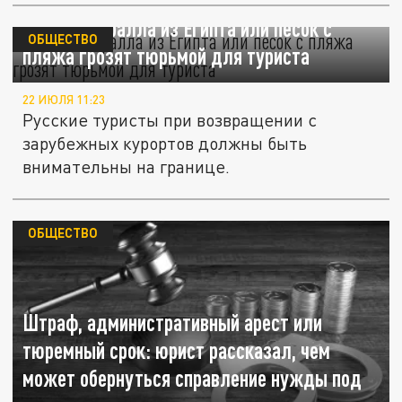
Кусочек коралла из Египта или песок с
ОБЩЕСТВО
пляжа грозят тюрьмой для туриста
22 ИЮЛЯ 11:23
Русские туристы при возвращении с
зарубежных курортов должны быть
внимательны на границе.
ОБЩЕСТВО
Штраф, административный арест или
тюремный срок: юрист рассказал, чем
может обернуться справление нужды под