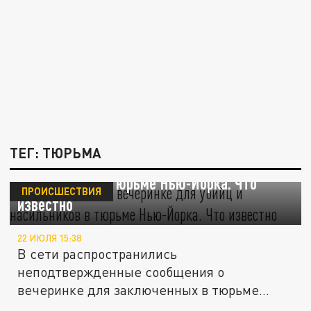
ТЕГ: ТЮРЬМА
В сети заявили о вечеринке для убийц и
насильников в тюрьме Нью-Йорка. Что
ПРОИСШЕСТВИЯ
известно
22 ИЮЛЯ 15:38
В сети распространились
неподтвержденные сообщения о
вечеринке для заключенных в тюрьме
Райкерс.