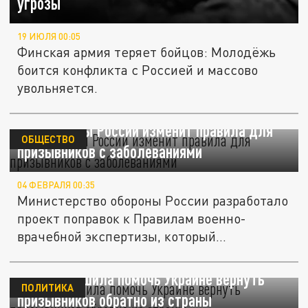
угрозы"
19 ИЮЛЯ 00:05
Финская армия теряет бойцов: Молодёжь
боится конфликта с Россией и массово
увольняется.
Минобороны России изменит правила для
ОБЩЕСТВО
призывников с заболеваниями
04 ФЕВРАЛЯ 00:35
Министерство обороны России разработало
проект поправок к Правилам военно-
врачебной экспертизы, который...
Польша решила помочь Украине вернуть
ПОЛИТИКА
призывников обратно из страны