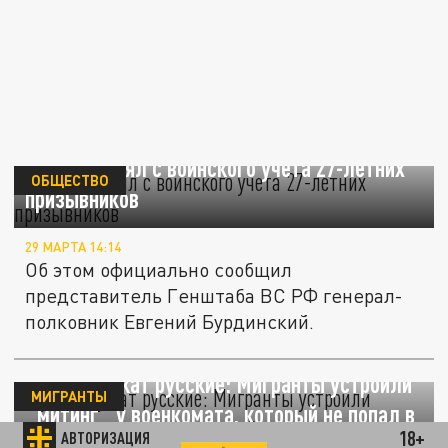
Генштаб снял с воинского учета 27-летних
ОБЩЕСТВО
призывников
29 МАРТА 14:14
Об этом официально сообщил
представитель Генштаба ВС РФ генерал-
полковник Евгений Бурдинский.
Пусть служат русские: Мигранты устроили
МИГРАНТЫ
"митинг" у военкомата, который не попал в
18+
АВТОРИЗАЦИЯ
сводки МВД