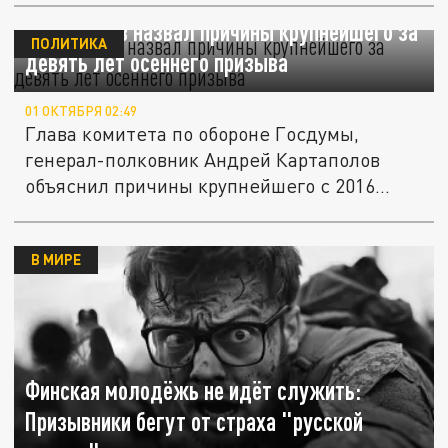
Картаполов назвал причины крупнейшего за
ПОЛИТИКА
девять лет осеннего призыва
01 ОКТЯБРЯ 02:49
Глава комитета по обороне Госдумы,
генерал-полковник Андрей Картаполов
объяснил причины крупнейшего с 2016...
В МИРЕ
Финская молодёжь не идёт служить:
Призывники бегут от страха "русской