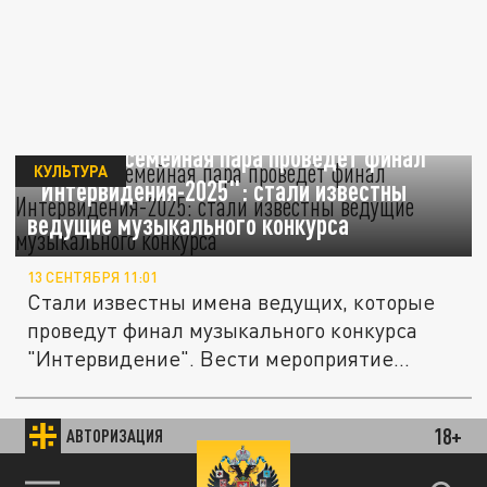
Звёздная семейная пара проведёт финал
КУЛЬТУРА
"Интервидения-2025": стали известны
ведущие музыкального конкурса
13 СЕНТЯБРЯ 11:01
Стали известны имена ведущих, которые
проведут финал музыкального конкурса
"Интервидение". Вести мероприятие...
Война с Наполеоном: в Москве стартовали
18+
АВТОРИЗАЦИЯ
КУЛЬТУРА
съёмки масштабной исторической драмы