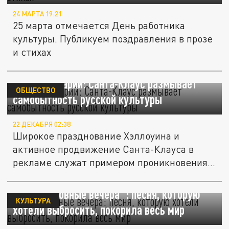
24 МАРТА 19:21
25 марта отмечается День работника
культуры. Публикуем поздравления в прозе
и стихах
Монах Макарий: Санта-Клаус размывает
ОБЩЕСТВО
самобытность русской культуры
22 ДЕКАБРЯ 02:38
Широкое празднование Хэллоуина и
активное продвижение Санта-Клауса в
рекламе служат примером проникновения...
"Подмосковные вечера": песня, которую
КУЛЬТУРА
хотели выбросить, покорила весь мир