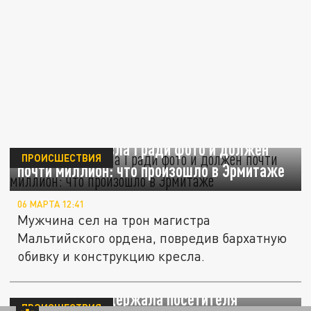
Сел на трон Павла I ради фото и должен
ПРОИСШЕСТВИЯ
почти миллион: что произошло в Эрмитаже
06 МАРТА 12:41
Мужчина сел на трон магистра
Мальтийского ордена, повредив бархатную
обивку и конструкцию кресла.
Отломал палец "Императрице" и скрылся:
Росгвардия задержала посетителя
ПРОИСШЕСТВИЯ