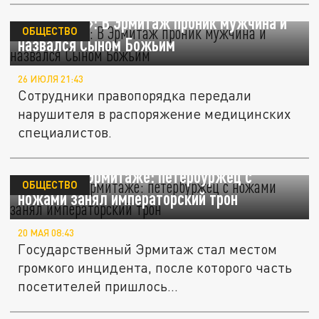
«Фонтанка»: В Эрмитаж проник мужчина и
ОБЩЕСТВО
назвался Сыном Божьим
26 ИЮЛЯ 21:43
Сотрудники правопорядка передали
нарушителя в распоряжение медицинских
специалистов.
Скандал в Эрмитаже: петербуржец с
ОБЩЕСТВО
ножами занял императорский трон
20 МАЯ 08:43
Государственный Эрмитаж стал местом
громкого инцидента, после которого часть
посетителей пришлось...