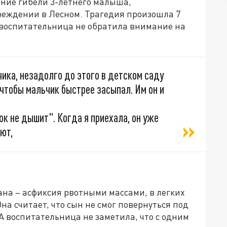
ание гибели 3-летнего малыша,
реждении в Лесном. Трагедия произошла 7
 а воспитательница не обратила внимание на
ика, незадолго до этого в детском саду
чтобы мальчик быстрее засыпал. Им он и
ок не дышит". Когда я приехала, он уже
ают,
ана – асфиксия рвотными массами, в легких
на считает, что сын не смог повернуться под
А воспитательница не заметила, что с одним