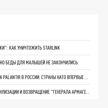
ТКИ": КАК УНИЧТОЖИТЬ STARLINK
. НО БЕДЫ ДЛЯ МАЛЫШЕЙ НЕ ЗАКОНЧИЛИСЬ
"ОЧЕНЬ ПЛОХИЕ НОВОСТИ": БОЛЬШАЯ ОШИБКА PALANTIR В РОССИИ. СТРАНЫ НАТО ВПЕРВЫЕ ЗА СВО ОСТАНОВИЛИ ПОСТАВКИ ОРУЖИЯ. ВСУ ТЕРЯЮТ ПРИГРАНИЧЬЕ?
ТРИ ГЛАВНЫХ ИНСАЙДА ОБ СВО. ОТМЕНА МОБИЛИЗАЦИИ И ВОЗВРАЩЕНИЕ "ГЕНЕРАЛА АРМАГЕДДОНА"? ОТЛИЧНЫЕ НОВОСТИ, КОТОРЫЕ ЖДАЛИ ВСЕ