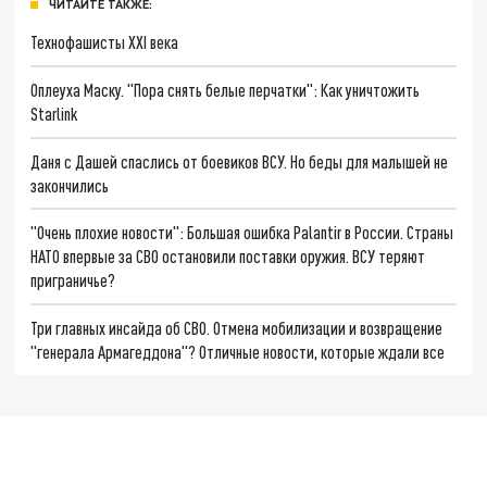
ЧИТАЙТЕ ТАКЖЕ:
Технофашисты XXI века
Оплеуха Маску. "Пора снять белые перчатки": Как уничтожить
Starlink
Даня с Дашей спаслись от боевиков ВСУ. Но беды для малышей не
закончились
"Очень плохие новости": Большая ошибка Palantir в России. Страны
НАТО впервые за СВО остановили поставки оружия. ВСУ теряют
приграничье?
Три главных инсайда об СВО. Отмена мобилизации и возвращение
"генерала Армагеддона"? Отличные новости, которые ждали все