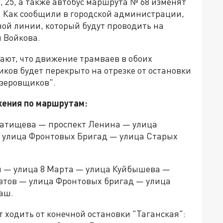
 25, а также автобус маршрута № 68 изменят
я. Как сообщили в городской администрации,
ой линии, который будут проводить на
 Войкова.
ют, что движение трамваев в обоих
ков будет перекрыто на отрезке от остановки
езеровщиков".
жения по маршрутам:
Татищева — проспект Ленина — улица
— улица Фронтовых Бригад — улица Старых
я — улица 8 Марта — улица Куйбышева —
втов — улица Фронтовых бригад — улица
аш.
 ходить от конечной остановки "Таганская":