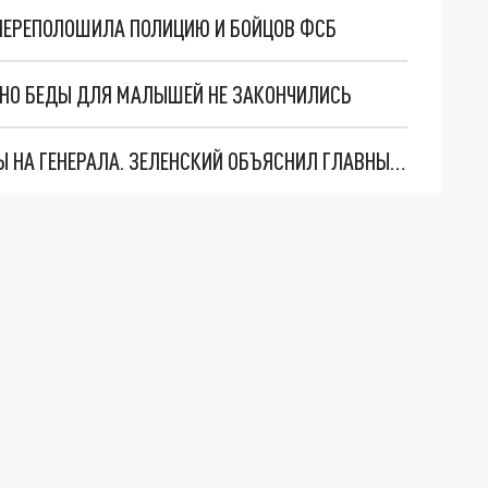
 ПЕРЕПОЛОШИЛА ПОЛИЦИЮ И БОЙЦОВ ФСБ
. НО БЕДЫ ДЛЯ МАЛЫШЕЙ НЕ ЗАКОНЧИЛИСЬ
"МЫ ВАС ЗАСТАВИМ": ЖУТКИЕ ДЕТАЛИ ОХОТЫ НА ГЕНЕРАЛА. ЗЕЛЕНСКИЙ ОБЪЯСНИЛ ГЛАВНЫЙ СМЫСЛ ТЕРАКТА В ЦЕНТРЕ МОСКВЫ