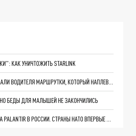
ТКИ": КАК УНИЧТОЖИТЬ STARLINK
В ЕКАТЕРИНБУРГЕ ИНСПЕКТОРЫ ГИБДД НАКАЗАЛИ ВОДИТЕЛЯ МАРШРУТКИ, КОТОРЫЙ НАПЛЕВАЛ НА ПДД
. НО БЕДЫ ДЛЯ МАЛЫШЕЙ НЕ ЗАКОНЧИЛИСЬ
"ОЧЕНЬ ПЛОХИЕ НОВОСТИ": БОЛЬШАЯ ОШИБКА PALANTIR В РОССИИ. СТРАНЫ НАТО ВПЕРВЫЕ ЗА СВО ОСТАНОВИЛИ ПОСТАВКИ ОРУЖИЯ. ВСУ ТЕРЯЮТ ПРИГРАНИЧЬЕ?