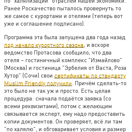
по "халялизации" отраслей нашей экономики.
Ранее Роскачество пыталось провернуть то
же самое с курортами и отелями (теперь вот
уже и соглашение подписано).
Программа эта была запущена два года назад
под начало курортного сезона
, и вскоре
ведомство Протасова сообщило, что два
отеля – гостиничный комплекс "Измайлово"
(Москва) и гостиница "Эрбелия от Васта, Роза
Хутор" (Сочи) свои
сертификаты по стандарту
Muslim Friendly получили
. Причём сделать-то
это было не так уж и просто. Есть целая
процедура: сначала подаётся заявка (со
всеми реквизитами), потом с желающим
связывается эксперт, ему надо предоставить
копии документов. Он проверяет, всё ли там
"по халялю", и обговаривает условия и размер