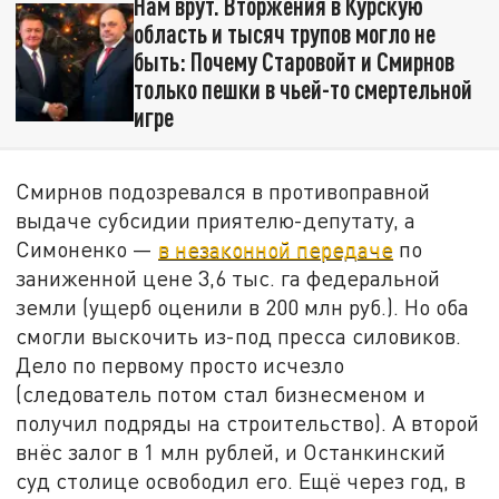
Нам врут. Вторжения в Курскую
область и тысяч трупов могло не
быть: Почему Старовойт и Смирнов
только пешки в чьей-то смертельной
игре
Смирнов подозревался в противоправной
выдаче субсидии приятелю-депутату, а
Симоненко —
в незаконной передаче
по
заниженной цене 3,6 тыс. га федеральной
земли (ущерб оценили в 200 млн руб.). Но оба
смогли выскочить из-под пресса силовиков.
Дело по первому просто исчезло
(следователь потом стал бизнесменом и
получил подряды на строительство). А второй
внёс залог в 1 млн рублей, и Останкинский
суд столице освободил его. Ещё через год, в