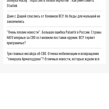
Оплеуха Маску. "Пора снять белые перчатки": Как уничтожить
Starlink
Даня с Дашей спаслись от боевиков ВСУ. Но беды для малышей не
закончились
"Очень плохие новости": Большая ошибка Palantir в России. Страны
НАТО впервые за СВО остановили поставки оружия. ВСУ теряют
приграничье?
Три главных инсайда об СВО. Отмена мобилизации и возвращение
"генерала Армагеддона"? Отличные новости, которые ждали все